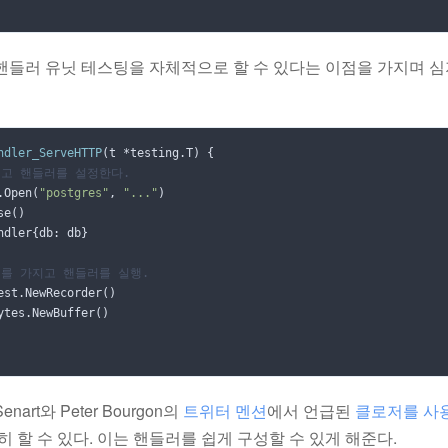
핸들러 유닛 테스팅을 자체적으로 할 수 있다는 이점을 가지며 심
ndler_ServeHTTP
(
t
*
testing
.
T
)
{
열고 핸들러를 설정한다.
.
Open
(
"postgres"
,
"..."
)
se
()
ndler
{
db
:
db
}
퍼를 가지고 핸들러를 실행.
est
.
NewRecorder
()
ytes
.
NewBuffer
()
enart와 Peter Bourgon의
트위터 멘션
에서 언급된
클로저를 사
히 할 수 있다. 이는 핸들러를 쉽게 구성할 수 있게 해준다.