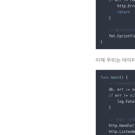
if
err
:=
ro
http
.
Err
return
}
// 클라이언트
fmt
.
Fprintf
(
}
이제 우리는 데이터
func
main
()
{
// 데이터베이
db
,
err
:=
s
if
err
!=
ni
log
.
Fata
}
// 핸들러 등록
http
.
Handle
(
http
.
ListenA