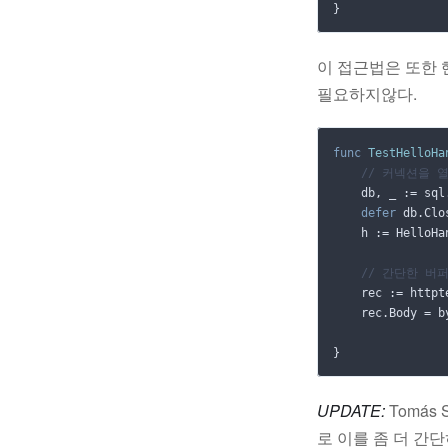
}
이 접근법은 또한 
필요하지않다.
func
TestHelloHa
// 커넥션을 
db
,
_
:=
sql
defer
db
.
Clo
h
:=
HelloHa
// 간단한 버
rec
:=
httpt
rec
.
Body
=
b
}
UPDATE:
Tomás S
로 이를 좀 더 간단