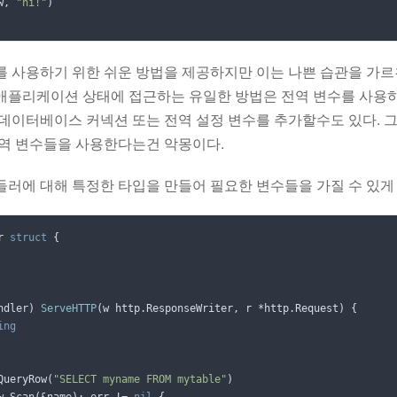
w
,
"hi!"
)
ttp를 사용하기 위한 쉬운 방법을 제공하지만 이는 나쁜 습관을 가
애플리케이션 상태에 접근하는 유일한 방법은 전역 변수를 사용하
 데이터베이스 커넥션 또는 전역 설정 변수를 추가할수도 있다. 
전역 변수들을 사용한다는건 악몽이다.
들러에 대해 특정한 타입을 만들어 필요한 변수들을 가질 수 있게
r
struct
{
ndler
)
ServeHTTP
(
w
http
.
ResponseWriter
,
r
*
http
.
Request
)
{
ing
QueryRow
(
"SELECT myname FROM mytable"
)