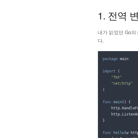
1. 전역
내가 읽었던 Go의 
다.
package
main
import
(
"fmt"
"net/http"
)
func
main
()
{
http
.
HandleF
http
.
ListenA
}
func
hello
(
w
htt