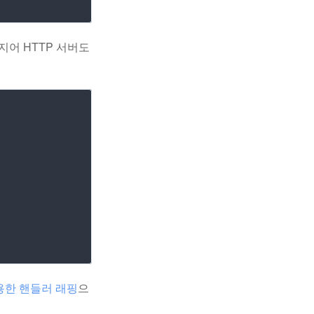
지어 HTTP 서버도
용한 핸들러 래핑
으