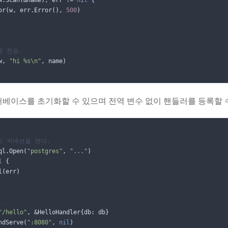
w
.
Scan
(
&
name
);
err
!=
nil
{
or
(
w
,
err
.
Error
(),
500
)
에 전송.
w
,
"hi %s\n"
,
name
)
베이스를 초기화할 수 있으며 전역 변수 없이 핸들러를 등록할 수
스 커넥션을 연다.
ql
.
Open
(
"postgres"
,
"..."
)
l
{
l
(
err
)
.
"/hello"
,
&
HelloHandler
{
db
:
db
}
ndServe
(
":8080"
,
nil
)