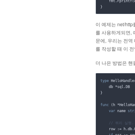
fmt
.
Fprintf
(
}
이 예제는 net/h
를 사용하게되면, 
문에, 우리는 전역
를 작성할 때 이 
더 나은 방법은 핸
type
HelloHandle
db
*
sql
.
DB
}
func
(
h
*
HelloHa
var
name
str
// 쿼리 실행.
row
:=
h
.
db
.