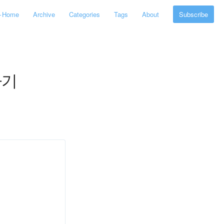
←
Home
Archive
Categories
Tags
About
Subscribe
하기