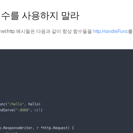
 변수를 사용하지 말라
net/http 예시들은 다음과 같이 항상 함수들을
http.HandleFunc
를
unc
(
"/hello"
,
hello
)
ndServe
(
":8080"
,
nil
)
p
.
ResponseWriter
,
r
*
http
.
Request
)
{