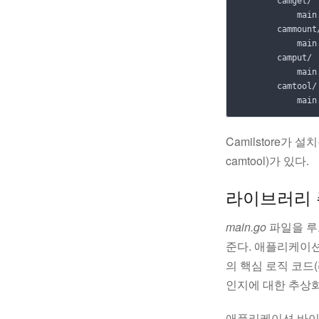
        camget/

            main
        cammount/
            main
        camput/

            main
        camtool/

            main
Camilstore가 
camtool)가 있다.
라이브러리 주도 
main.go
파일을 루
준다. 애플리케이
의 핵심 로직 코
인지에 대한 추상화
애플리케이션 바이