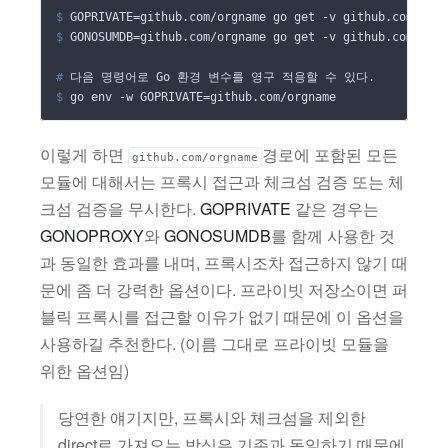
$
GOPRIVATE
=
github.com/orgname go get -v github.com/orgn
$
GONOSUMDB
=
github.com/orgname go get -v github.com/orgn
#
 다음 명령어로 Go 환경 변수를 영구 적용할 수 있다.
$
 go env -w 
GOPRIVATE
=
github.com/orgname
이렇게 하면
경로에 포함된 모든
github.com/orgname
모듈에 대해서는 프록시 접근과 체크섬 검증 또는 체
크섬 검증을 무시한다.
GOPRIVATE
같은 경우는
GONOPROXY
와
GONOSUMDB
를 함께 사용한 것
과 동일한 효과를 내며, 프록시조차 접근하지 않기 때
문에 좀 더 강력한 옵션이다. 프라이빗 저장소이면 퍼
블릭 프록시를 접근할 이유가 없기 때문에 이 옵션을
사용하길 추천한다. (이름 그대로 프라이빗 모듈을
위한 옵션임)
당연한 얘기지만, 프록시와 체크섬을 제외한
direct로 가져오는 방식은 기존과 동일하기 때문에