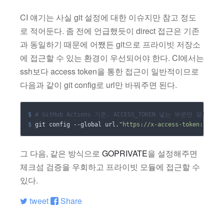
CI 얘기는 사실 git 설정에 대한 이슈지만 참고 정도
로 적어둔다. 좀 전에 언급했듯이 direct 접근은 기존
과 동일하기 때문에 어쨌든 git으로 프라이빗 저장소
에 접근할 수 있는 환경이 우선되어야 한다. CI에서는
ssh보다 access token을 통한 접근이 일반적이므로
다음과 같이 git config로 url만 바꿔주면 된다.
$
# GitHub Actions 기준. ACCESS_TOKEN 넣는 부분만 맞춰주면
$
 git config --global url.
"https://x-access-token:
${
{ se
그 다음, 같은 방식으로
GOPRIVATE
을 설정해주면
체크섬 검증을 우회하고 프라이빗 모듈에 접근할 수
있다.
tweet
Share