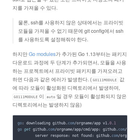
지를 가져올 수 있다.
물론, ssh를 사용하지 않은 상태에서는 프라이빗
모듈을 가져올 수 없기 때문에 git config에서 ssh
를 사용하도록 설정해줘야 한다.
하지만
Go modules
가 추가된 Go 1.13부터는 패키지
다운로드 과정에 두 단계가 추가되면서, 모듈을 사용
하는 프로젝트에서 프라이빗 패키지를 가져오려고
하면 다음과 같은 에러가 발생한다. (
값
GO111MODULE
에 따라 모듈이 활성화된 디렉토리에서 발생하며,
이
일 경우 모듈이 활성화되지 않은
GO111MODULE
auto
디렉토리에서는 발생하지 않음)
go
: downloading github.
com
/orgname/app v1.
0.1
go
get
 github.
com
/orgname/app/cmd/app: github.
com
/orgnam
	server response: not found: github.
com
/orgname/a